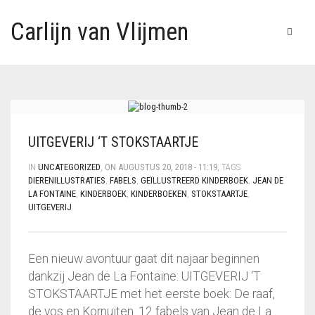
Carlijn van Vlijmen
UITGEVERIJ ‘T STOKSTAARTJE
IN
UNCATEGORIZED
,
ON AUGUSTUS 20, 2018 - 11:19
, TAGS
DIERENILLUSTRATIES
,
FABELS
,
GEÏLLUSTREERD KINDERBOEK
,
JEAN DE
LA FONTAINE
,
KINDERBOEK
,
KINDERBOEKEN
,
STOKSTAARTJE
,
UITGEVERIJ
Een nieuw avontuur gaat dit najaar beginnen
dankzij Jean de La Fontaine: UITGEVERIJ ‘T
STOKSTAARTJE met het eerste boek: De raaf,
de vos en Kornuiten. 12 fabels van Jean de La