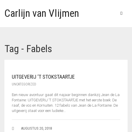
Carlijn van Vlijmen
Tag - Fabels
UITGEVERIJ ‘T STOKSTAARTJE
UNCATEGORIZED
Een nieuw avontuur gaat dit najaar beginnen dankzij Jean de La
Fontaine: UITGEVERIJ ‘T STOKSTAARTJE met het eerste boek: De
raaf, de vos en Kornuiten. 12 fabels van Jean de La Fontaine. De
uitgeverij staat voor een ludieke…
AUGUSTUS 20, 2018