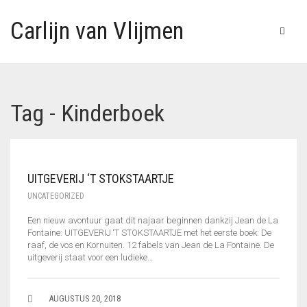
Carlijn van Vlijmen
Tag - Kinderboek
UITGEVERIJ ‘T STOKSTAARTJE
UNCATEGORIZED
Een nieuw avontuur gaat dit najaar beginnen dankzij Jean de La
Fontaine: UITGEVERIJ ‘T STOKSTAARTJE met het eerste boek: De
raaf, de vos en Kornuiten. 12 fabels van Jean de La Fontaine. De
uitgeverij staat voor een ludieke…
AUGUSTUS 20, 2018