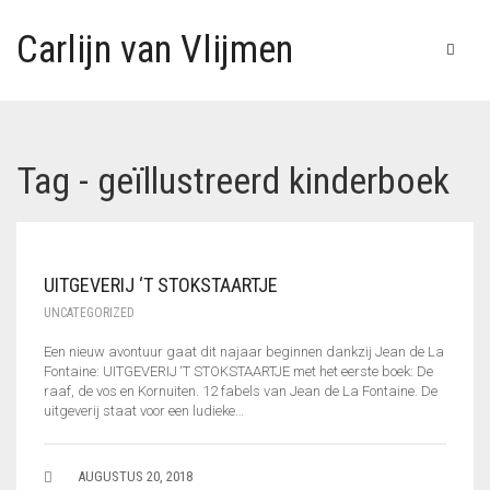
Carlijn van Vlijmen
Tag - geïllustreerd kinderboek
UITGEVERIJ ‘T STOKSTAARTJE
UNCATEGORIZED
Een nieuw avontuur gaat dit najaar beginnen dankzij Jean de La
Fontaine: UITGEVERIJ ‘T STOKSTAARTJE met het eerste boek: De
raaf, de vos en Kornuiten. 12 fabels van Jean de La Fontaine. De
uitgeverij staat voor een ludieke…
AUGUSTUS 20, 2018