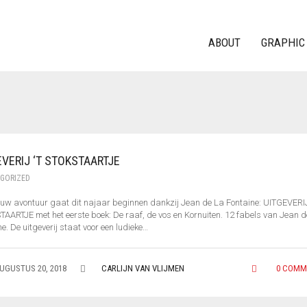
ABOUT
GRAPHIC
EVERIJ ‘T STOKSTAARTJE
GORIZED
euw avontuur gaat dit najaar beginnen dankzij Jean de La Fontaine: UITGEVERIJ
AARTJE met het eerste boek: De raaf, de vos en Kornuiten. 12 fabels van Jean 
e. De uitgeverij staat voor een ludieke…
UGUSTUS 20, 2018
CARLIJN VAN VLIJMEN
0 COMM