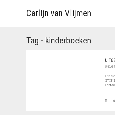
Carlijn van Vlijmen
Tag - kinderboeken
UITG
UNCATE
Een ni
STOKST
Fontain
A