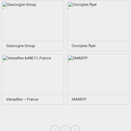
'
'
Gascogne Group
Ovocytes flyer
'
'
Versailles – France
SMABTP